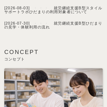
[2026-08-03]
就労継続支援B型スタイル
サポートラボひだまりの利用対象者について
[2026-07-30]
就労継続支援B型ひだまり
の見学・体験利用の流れ
[2026-07-27]
ラベル貼り・パッケージ
作成で自分のペースを大切に
CONCEPT
[2026-07-27]
就労継続支援B型ひだまり
の見学・体験利用の流れ
コンセプト
[2026-07-20]
就労継続支援B型スタイル
サポートラボひだまりの見学・体験利用の流れ
[2026-07-16]
見学・体験利用の流れを
知ろう！スタイルサポートラボひだまり
[2026-07-13]
就労継続支援B型スタイル
サポートラボ ひだまりの見学・体験利用の流れ